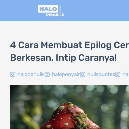
Lewati
ke
konten
4 Cara Membuat Epilog Ce
Berkesan, Intip Caranya!
halopenulis
halopenyair
nulisquotes
ha