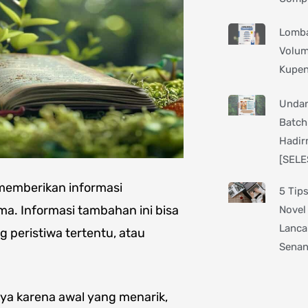
Lomba
Volum
Kupen
Undan
Batch
Hadir
[SELE
 memberikan informasi
5 Tip
ma. Informasi tambahan ini bisa
Novel
Lanca
g peristiwa tertentu, atau
Sena
nya karena awal yang menarik,