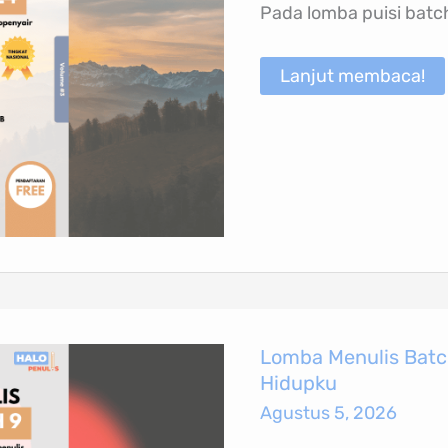
Pada lomba puisi batch
3
Tema
Harapan
Lanjut membaca!
Lomba
Lomba Menulis Batc
Menulis
Hidupku
Batch
9
Agustus 5, 2026
Volume
3