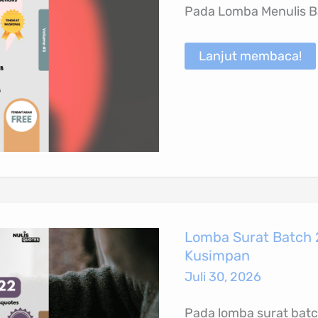
Tema
Pada Lomba Menulis Ba
Cinta
dalam
Hidupku
Lanjut membaca!
Lomba
Lomba Surat Batch 
Surat
Kusimpan
Batch
22
Juli 30, 2026
Volume
2
Tema
Pada lomba surat batc