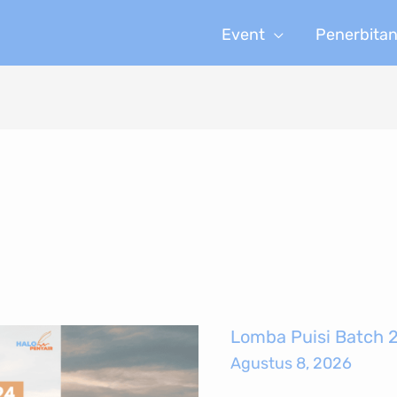
Event
Penerbita
Lomba
Lomba Puisi Batch 
Puisi
Agustus 8, 2026
Batch
24
Volume