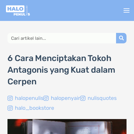
Lewati
ke
konten
Search
6 Cara Menciptakan Tokoh
Antagonis yang Kuat dalam
Cerpen
halopenulis
halopenyair
nulisquotes
halo_bookstore