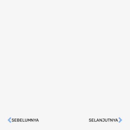
SEBELUMNYA
SELANJUTNYA
Prev
Ne