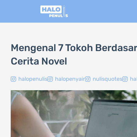
Lewati
ke
konten
Mengenal 7 Tokoh Berdasar
Cerita Novel
halopenulis
halopenyair
nulisquotes
ha