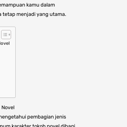
a kemampuan kamu dalam
a tetap menjadi yang utama.
Novel
 Novel
 mengetahui pembagian jenis
 umum karakter tokoh novel dibagi