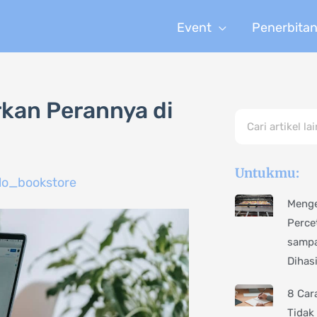
Event
Penerbita
kan Perannya di
Search
Untukmu:
lo_bookstore
Menge
Perce
sampa
Dihas
8 Car
Tidak