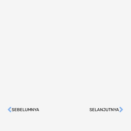
SEBELUMNYA
SELANJUTNYA
Prev
Ne