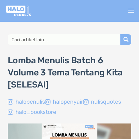
Lewati
ke
konten
Search
Lomba Menulis Batch 6
Volume 3 Tema Tentang Kita
[SELESAI]
halopenulis
halopenyair
nulisquotes
halo_bookstore