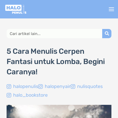
Lewati
ke
konten
Search
5 Cara Menulis Cerpen
Fantasi untuk Lomba, Begini
Caranya!
halopenulis
halopenyair
nulisquotes
halo_bookstore