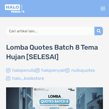
Lewati
ke
konten
Search
Lomba Quotes Batch 8 Tema
Hujan [SELESAI]
halopenulis
halopenyair
nulisquotes
halo_bookstore