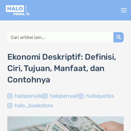
Lewati
ke
konten
Search
Ekonomi Deskriptif: Definisi,
Ciri, Tujuan, Manfaat, dan
Contohnya
halopenulis
halopenyair
nulisquotes
halo_bookstore