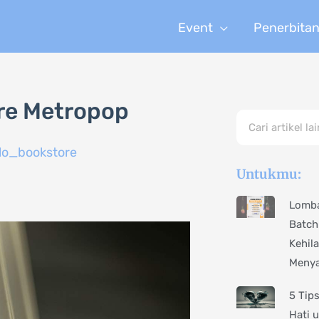
Event
Penerbita
re Metropop
Search
lo_bookstore
Untukmu:
Lomba
Batch
Kehil
Menya
5 Tip
Hati 