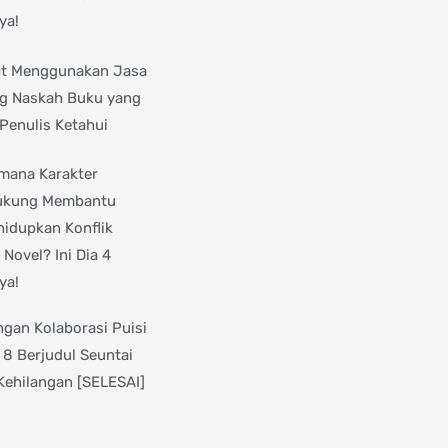
ya!
it Menggunakan Jasa
ng Naskah Buku yang
 Penulis Ketahui
mana Karakter
ukung Membantu
idupkan Konflik
 Novel? Ini Dia 4
ya!
gan Kolaborasi Puisi
 8 Berjudul Seuntai
Kehilangan [SELESAI]