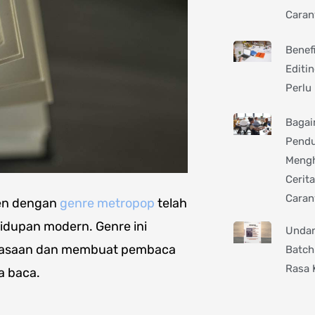
Caran
Benef
Editi
Perlu
Bagai
Pend
Mengh
Cerita
Caran
pen dengan
genre metropop
telah
dupan modern. Genre ini
Undan
erasaan dan membuat pembaca
Batch
Rasa 
a baca.