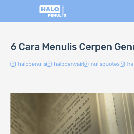
Lewati
ke
konten
6 Cara Menulis Cerpen Gen
halopenulis
halopenyair
nulisquotes
ha