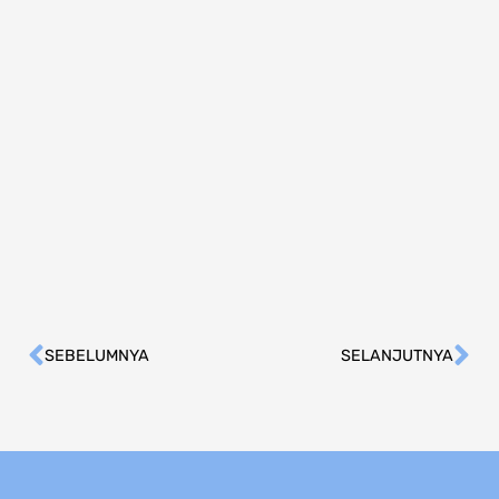
SEBELUMNYA
SELANJUTNYA
Prev
Ne