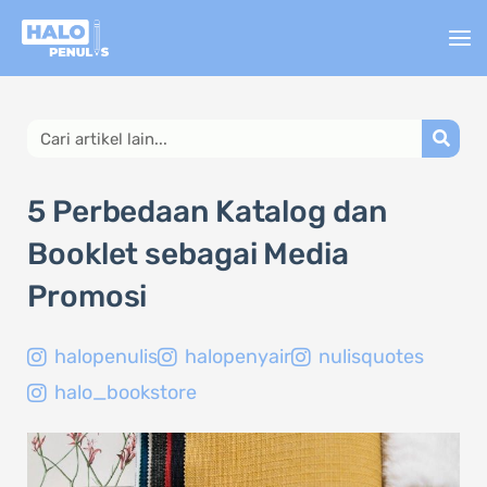
Lewati
ke
konten
Search
5 Perbedaan Katalog dan
Booklet sebagai Media
Promosi
halopenulis
halopenyair
nulisquotes
halo_bookstore