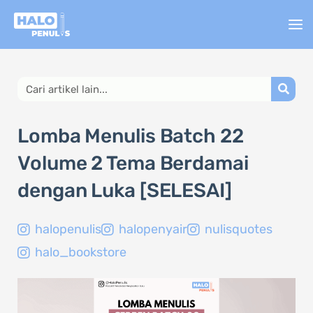
Lewati
ke
konten
Search
Lomba Menulis Batch 22
Volume 2 Tema Berdamai
dengan Luka [SELESAI]
halopenulis
halopenyair
nulisquotes
halo_bookstore