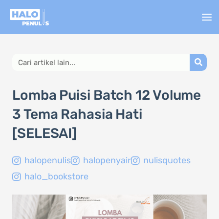
Lewati
ke
konten
Search
Lomba Puisi Batch 12 Volume
3 Tema Rahasia Hati
[SELESAI]
halopenulis
halopenyair
nulisquotes
halo_bookstore