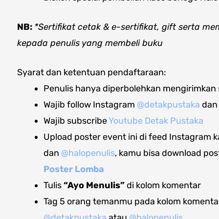
NB:
*Sertifikat cetak & e-sertifikat, gift serta m
kepada penulis yang membeli buku
Syarat dan ketentuan pendaftaraan:
Penulis hanya diperbolehkan mengirimkan
Wajib follow Instagram
@detakpustaka
da
Wajib subscribe
Youtube Detak Pustaka
Upload poster event ini di feed Instagram k
dan
@halopenulis
, kamu bisa download post
Poster Lomba
Tulis
“Ayo Menulis”
di kolom komentar
Tag 5 orang temanmu pada kolom komentar 
@detakpustaka
atau
@halopenulis