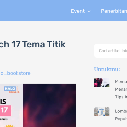
Event
Penerbita
h 17 Tema Titik
Search
Untukmu:
lo_bookstore
Membu
Menar
Tips I
Lomba
Rapuh