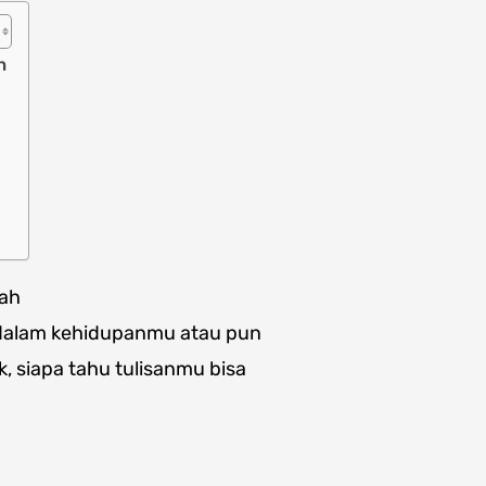
h
dah
a dalam kehidupanmu atau pun
k, siapa tahu tulisanmu bisa