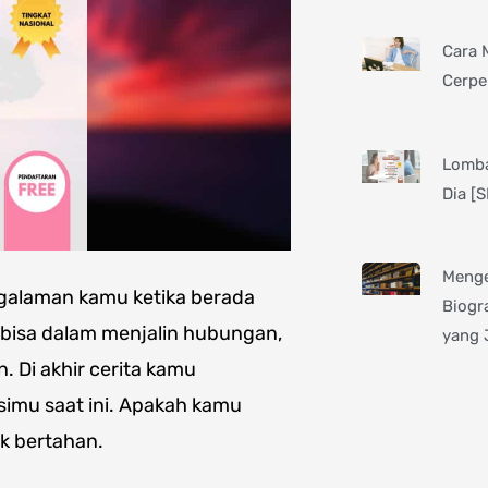
Cara 
Cerpe
Lomba
Dia [
Menge
ngalaman kamu ketika berada
Biogra
 bisa dalam menjalin hubungan,
yang 
. Di akhir cerita kamu
imu saat ini. Apakah kamu
uk bertahan.