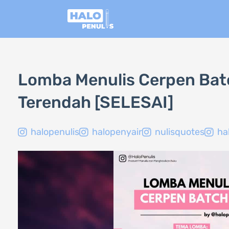
Lewati
ke
konten
Lomba Menulis Cerpen Batc
Terendah [SELESAI]
halopenulis
halopenyair
nulisquotes
ha