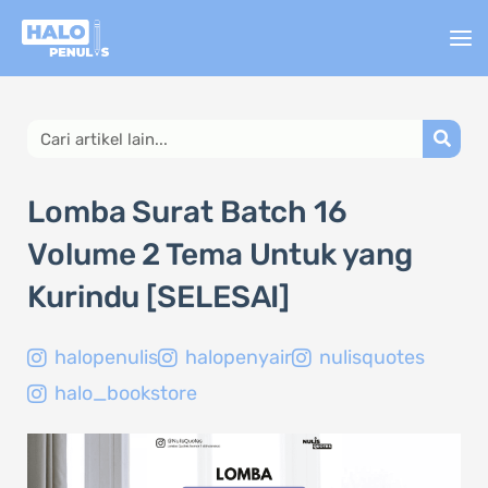
Lewati
ke
konten
Search
Lomba Surat Batch 16
Volume 2 Tema Untuk yang
Kurindu [SELESAI]
halopenulis
halopenyair
nulisquotes
halo_bookstore