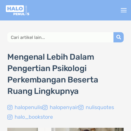
Lewati
ke
konten
Search
Mengenal Lebih Dalam
Pengertian Psikologi
Perkembangan Beserta
Ruang Lingkupnya
halopenulis
halopenyair
nulisquotes
halo_bookstore