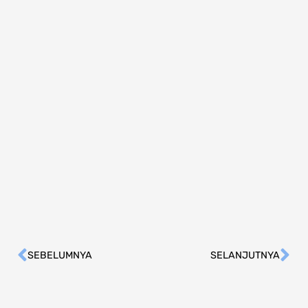
SEBELUMNYA
SELANJUTNYA
Prev
Ne