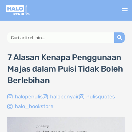
Lewati
ke
konten
Search
7 Alasan Kenapa Penggunaan
Majas dalam Puisi Tidak Boleh
Berlebihan
halopenulis
halopenyair
nulisquotes
halo_bookstore