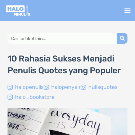
Lewati
ke
konten
Search
10 Rahasia Sukses Menjadi
Penulis Quotes yang Populer
halopenulis
halopenyair
nulisquotes
halo_bookstore