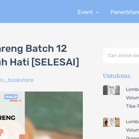
Event
Penerbita
reng Batch 12
Search
h Hati [SELESAI]
Untukmu:
lo_bookstore
Lomba
Volum
Tiba-
Lomba
Volum
Orang