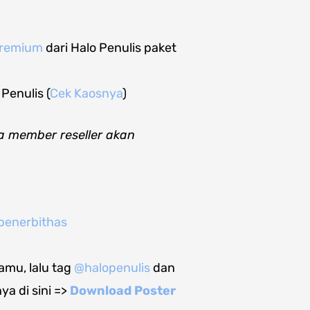
 premium
dari Halo Penulis paket
Penulis (
Cek Kaosnya
)
erta member reseller akan
penerbithas
amu, lalu tag
@halopenulis
dan
a di sini =>
Download Poster