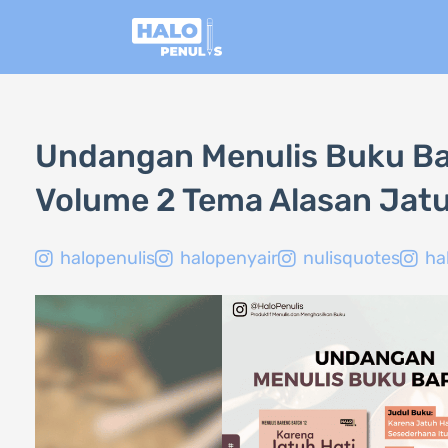
Lewati
ke
konten
Undangan Menulis Buku Ba
Volume 2 Tema Alasan Jatu
halopenulis
halopenyair
nulisquotes
ha