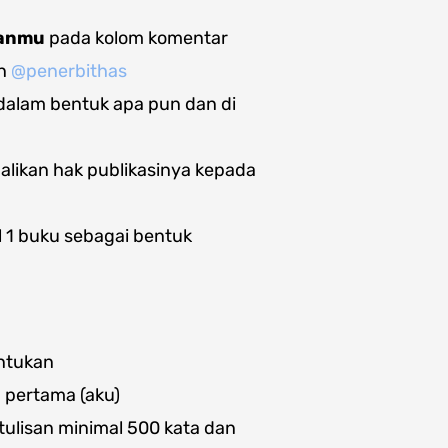
manmu
pada kolom komentar
n
@penerbithas
i dalam bentuk apa pun dan di
balikan hak publikasinya kepada
l 1 buku sebagai bentuk
entukan
 pertama (aku)
ulisan minimal 500 kata dan