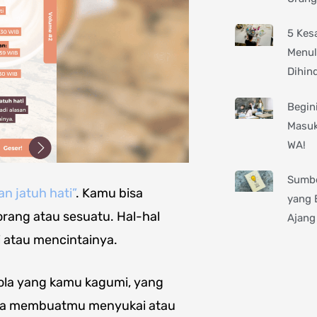
5 Kes
Menul
Dihind
Begini
Masuk
WA!
Sumbe
an jatuh hati”
. Kamu bisa
yang 
rang atau sesuatu. Hal-hal
Ajang
 atau mencintainya.
ola yang kamu kagumi, yang
ya membuatmu menyukai atau