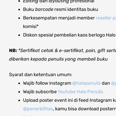
Editing
dan
layouting
profesional
Buku
barcode
resmi identitas buku
Berkesempatan menjadi member
reseller
komisi*
Diskon spesial pembelian kaos berlogo Halo 
NB:
*Sertifikat cetak & e-sertifikat, poin, gift s
diberikan kepada penulis yang membeli buku
Syarat dan ketentuan umum:
Wajib follow instagram
@halopenulis
dan
@
Wajib subscribe
Youtube Halo Penulis
Upload poster event ini di feed Instagram k
@penerbithas
, kamu bisa download posterny