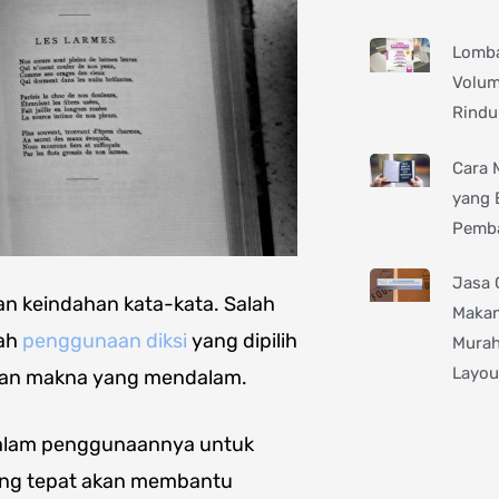
Lomba
Volum
Rindu
Cara 
yang 
Pemb
Jasa 
an keindahan kata-kata. Salah
Makan
lah
penggunaan diksi
yang dipilih
Murah
Layou
kan makna yang mendalam.
s dalam penggunaannya untuk
ang tepat akan membantu