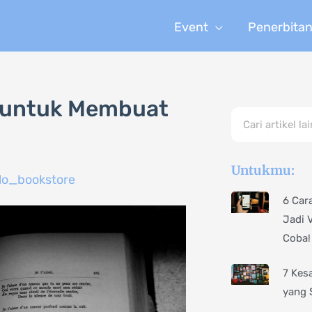
Event
Penerbita
i untuk Membuat
Search
Untukmu:
lo_bookstore
6 Car
Jadi 
Coba!
7 Kes
yang 