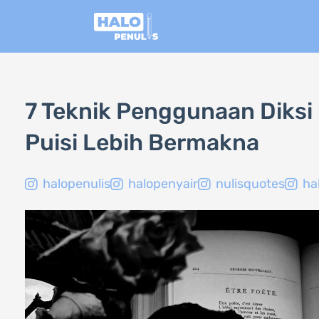
Lewati
ke
konten
7 Teknik Penggunaan Diks
Puisi Lebih Bermakna
halopenulis
halopenyair
nulisquotes
ha