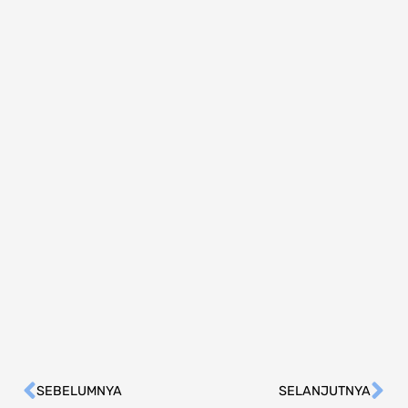
SEBELUMNYA
SELANJUTNYA
Prev
Ne