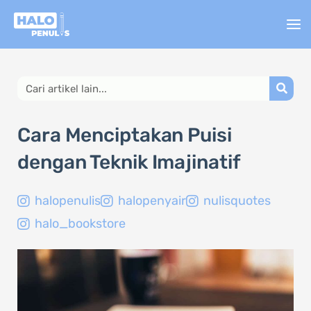
Lewati
ke
konten
Search
Cara Menciptakan Puisi
dengan Teknik Imajinatif
halopenulis
halopenyair
nulisquotes
halo_bookstore