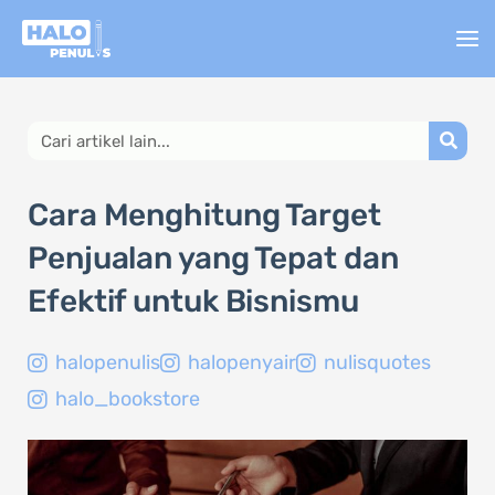
Lewati
ke
konten
Search
Cara Menghitung Target
Penjualan yang Tepat dan
Efektif untuk Bisnismu
halopenulis
halopenyair
nulisquotes
halo_bookstore