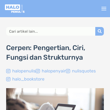
Lewati
ke
konten
Search
Cerpen: Pengertian, Ciri,
Fungsi dan Strukturnya
halopenulis
halopenyair
nulisquotes
halo_bookstore