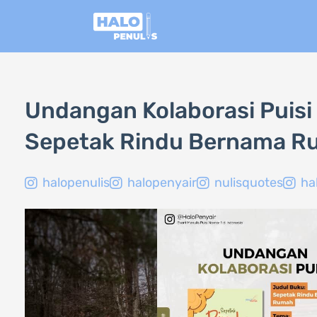
Lewati
ke
konten
Undangan Kolaborasi Puisi 
Sepetak Rindu Bernama R
halopenulis
halopenyair
nulisquotes
ha