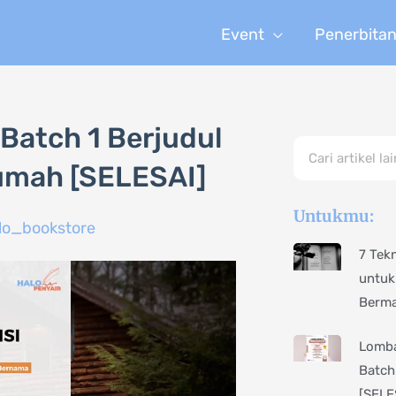
Event
Penerbita
Batch 1 Berjudul
Search
umah [SELESAI]
Untukmu:
lo_bookstore
7 Tek
untuk
Berm
Lomba
Batch
[SELE