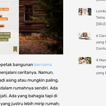
Lomba
Tema 
[SELE
6 Car
yang 
Cont
4 Man
 sepetak bangunan
bernama
denga
enjalani ceritanya. Namun,
yang 
di asing atau mungkin paling.
i dalam rumahnya sendiri. Ada
ati. Ada yang bahagia tapi di
yang justru lebih mirip rumah;