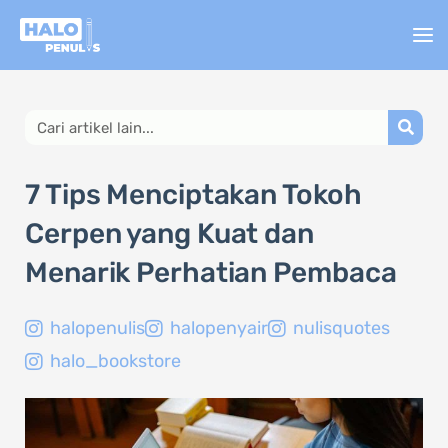
Lewati
ke
konten
Search
7 Tips Menciptakan Tokoh
Cerpen yang Kuat dan
Menarik Perhatian Pembaca
halopenulis
halopenyair
nulisquotes
halo_bookstore