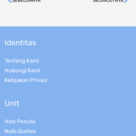
SEBELUMNYA
SELANJUTNYA
Prev
Ne
Identitas
Tentang Kami
Hubungi Kami
Kebijakan Privasi
Unit
Halo Penulis
Nulis Quotes