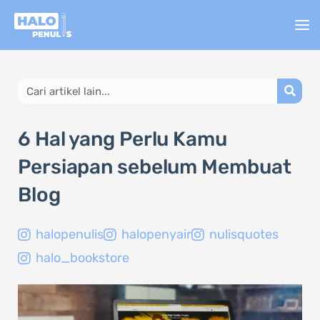
Lewati
ke
konten
Search
6 Hal yang Perlu Kamu
Persiapan sebelum Membuat
Blog
halopenulis
halopenyair
nulisquotes
halo_bookstore