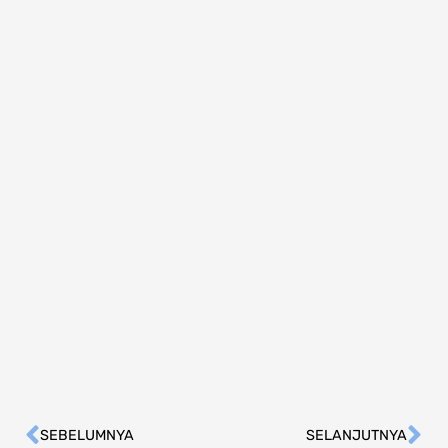
SEBELUMNYA
SELANJUTNYA
Prev
Ne