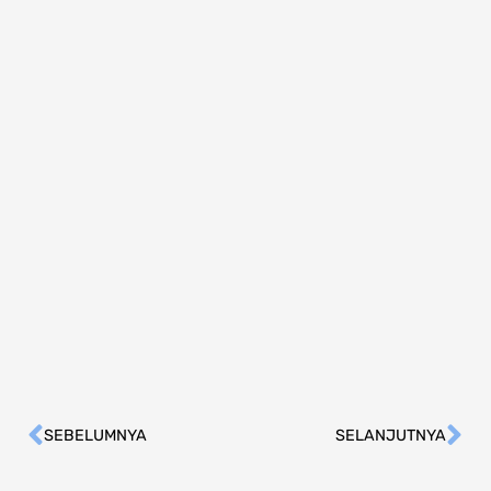
SEBELUMNYA
SELANJUTNYA
Prev
Ne