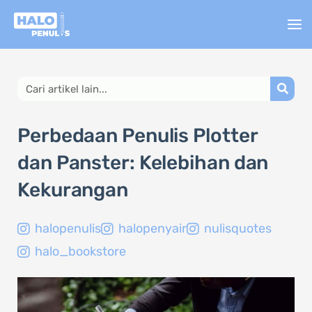
Lewati
ke
konten
Search
Perbedaan Penulis Plotter
dan Panster: Kelebihan dan
Kekurangan
halopenulis
halopenyair
nulisquotes
halo_bookstore