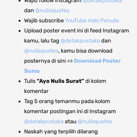
Wajib follow Instagram
@detakpustaka
dan
@nulisquotes
Wajib subscribe
YouTube Halo Penulis
Upload poster event ini di feed Instagram
kamu, lalu tag
@detakpustaka
dan
@nulisquotes
, kamu bisa download
posternya di sini =>
Download Poster
Suma
Tulis
“Ayo Nulis Surat”
di kolom
komentar
Tag 5 orang temanmu pada kolom
komentar postingan ini di Instagram
@detakpustaka
atau
@nulisquotes
Naskah yang terpilih dilarang