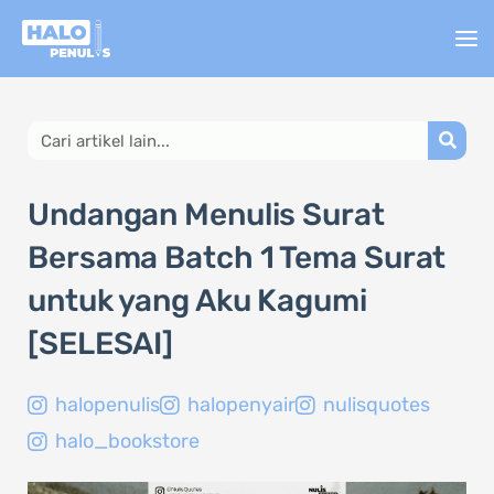
Lewati
ke
konten
Search
Undangan Menulis Surat
Bersama Batch 1 Tema Surat
untuk yang Aku Kagumi
[SELESAI]
halopenulis
halopenyair
nulisquotes
halo_bookstore