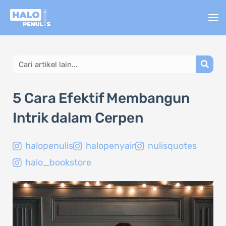
Lewati
ke
konten
Search
5 Cara Efektif Membangun
Intrik dalam Cerpen
halopenulis
halopenyair
nulisquotes
halo_bookstore