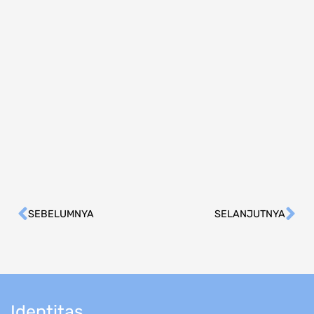
SEBELUMNYA
SELANJUTNYA
Prev
Ne
Identitas