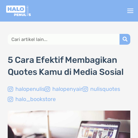
Lewati
ke
konten
Search
5 Cara Efektif Membagikan
Quotes Kamu di Media Sosial
halopenulis
halopenyair
nulisquotes
halo_bookstore