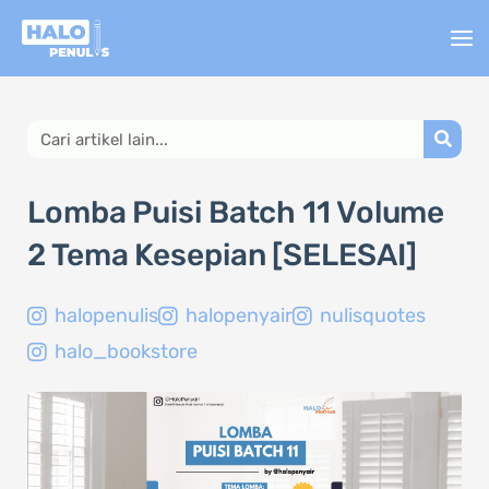
Lewati
ke
konten
Search
Lomba Puisi Batch 11 Volume
2 Tema Kesepian [SELESAI]
halopenulis
halopenyair
nulisquotes
halo_bookstore