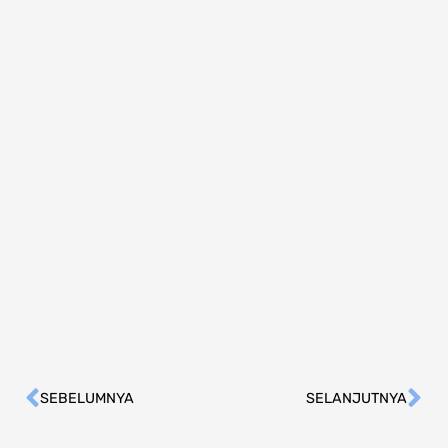
SEBELUMNYA
SELANJUTNYA
Prev
Ne