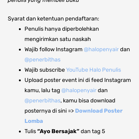
penulis yang membeli buku
Syarat dan ketentuan pendaftaran:
Penulis hanya diperbolehkan
mengirimkan satu naskah
Wajib follow Instagram
@halopenyair
dan
@penerbithas
Wajib subscribe
YouTube Halo Penulis
Upload poster event ini di feed Instagram
kamu, lalu tag
@halopenyair
dan
@penerbithas
, kamu bisa download
posternya di sini =>
Download
Poster
Lomba
Tulis
“Ayo Bersajak”
dan tag 5