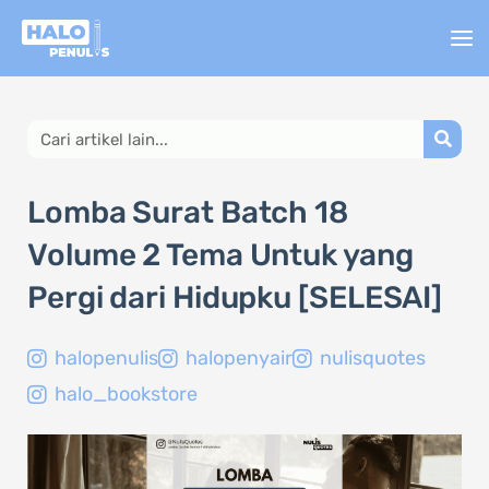
Lewati
ke
konten
Search
Lomba Surat Batch 18
Volume 2 Tema Untuk yang
Pergi dari Hidupku [SELESAI]
halopenulis
halopenyair
nulisquotes
halo_bookstore