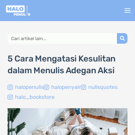
Lewati
ke
konten
Search
5 Cara Mengatasi Kesulitan
dalam Menulis Adegan Aksi
halopenulis
halopenyair
nulisquotes
halo_bookstore