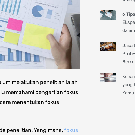
6 Tip
Ekspe
dalam
Jasa 
Profe
Berku
Kenal
elum melakukan penelitian ialah
yang 
perlu memahami pengertian fokus
Kamu 
ga cara menentukan fokus
de penelitian. Yang mana,
fokus