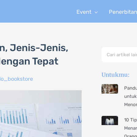
Event
Penerbita
n, Jenis-Jenis,
Search
dengan Tepat
Untukmu:
lo_bookstore
Pandu
untuk
Menon
10 Ti
Menar
Orang