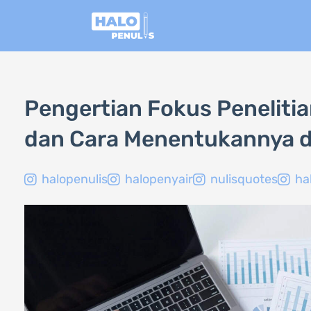
Lewati
ke
konten
Pengertian Fokus Penelitia
dan Cara Menentukannya 
halopenulis
halopenyair
nulisquotes
ha