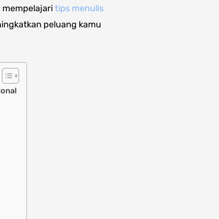
u, mempelajari
tips menulis
ningkatkan peluang kamu
ional