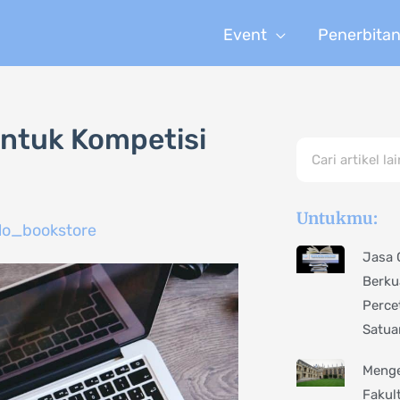
Event
Penerbita
untuk Kompetisi
Search
Untukmu:
lo_bookstore
Jasa 
Berku
Perce
Satua
Menge
Fakul