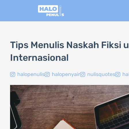
Lewati
ke
konten
Tips Menulis Naskah Fiksi 
Internasional
halopenulis
halopenyair
nulisquotes
ha