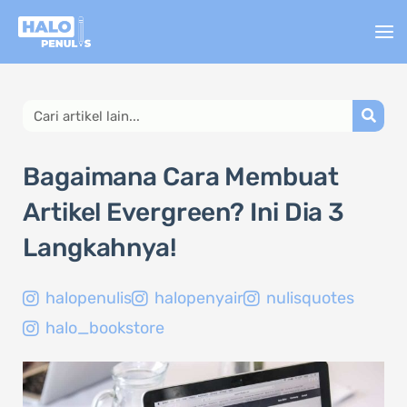
Lewati
ke
konten
Search
Bagaimana Cara Membuat
Artikel Evergreen? Ini Dia 3
Langkahnya!
halopenulis
halopenyair
nulisquotes
halo_bookstore