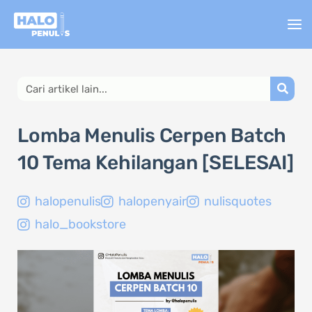
Lewati
ke
konten
Search
Lomba Menulis Cerpen Batch
10 Tema Kehilangan [SELESAI]
halopenulis
halopenyair
nulisquotes
halo_bookstore