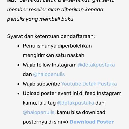
NB:
*Sertifikat cetak & e-sertifikat, gift serta
member reseller akan diberikan kepada
penulis yang membeli buku
Syarat dan ketentuan pendaftaraan:
Penulis hanya diperbolehkan
mengirimkan satu naskah
Wajib follow Instagram
@detakpustaka
dan
@halopenulis
Wajib subscribe
Youtube Detak Pustaka
Upload poster event ini di feed Instagram
kamu, lalu tag
@detakpustaka
dan
@halopenulis
, kamu bisa download
posternya di sini =>
Download Poster